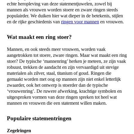
echte heropleving van deze statementjuwelen, zowel bij
mannen
als vrouwen worden
stoere
en zware
ringen
steeds
populairder. We duiken hier wat dieper in de betekenis, stijlen
en de rijke geschiedenis van
ringen voor mannen
en vrouwen.
Wat maakt een ring stoer?
Mannen
, en ook steeds meer vrouwen, worden vaak
aangetrokken tot
stoere
, zware
ringen
. Maar wat maakt een
ring
stoer
? De typische ‘
mannenring’
herken je meteen, ze zijn vaak
robuust, trekken de aandacht en zijn vervaardigd uit stevige
materialen als
zilver
, staal, titanium of
goud
.
Ringen
die
gemaakt worden met oog op
mannen
zijn niet enkel letterlijk
zwaarder, ook het ontwerp is
stoerder
dan de typische
‘vrouwenring’. De ruwere afwerking, krachtige symbolen en
uitgesproken vormen van deze
ringen
spreken tot heel wat
mannen
en vrouwen die een statement willen maken.
Populaire statementringen
Zegelringen