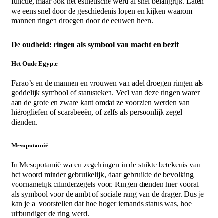
functie, maar ook het esthetische werd al snel belangrijk. Laten
we eens snel door de geschiedenis lopen en kijken waarom
mannen ringen
droegen door de eeuwen heen.
De oudheid: ringen als symbool van macht en bezit
Het Oude Egypte
Farao’s en de
mannen
en vrouwen van adel droegen
ringen
als
goddelijk symbool of statusteken. Veel van deze
ringen
waren
aan de grote en zware kant omdat ze voorzien werden van
hiërogliefen of scarabeeën, of zelfs als persoonlijk zegel
dienden.
Mesopotamië
In Mesopotamië waren zegelringen in de strikte betekenis van
het woord minder gebruikelijk, daar gebruikte de bevolking
voornamelijk cilinderzegels voor.
Ringen
dienden hier vooral
als symbool voor de ambt of sociale rang van de drager. Dus je
kan je al voorstellen dat hoe hoger iemands status was, hoe
uitbundiger de ring werd.