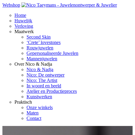
Webshop
Home
Huwelijk
Verloving
Maatwerk
Second Skin
‘Crete’ lovestones
Rouwjuwelen
Gepersonaliseerde Juwelen
Mannenjuwelen
Over Nico & Nadja
Nico & Nadja
Nico: De ontwerper
Nico: The Artist
In woord en beeld
Atelier en Productieproces
Kunstwerken
Praktisch
Onze winkels
Maten
Contact