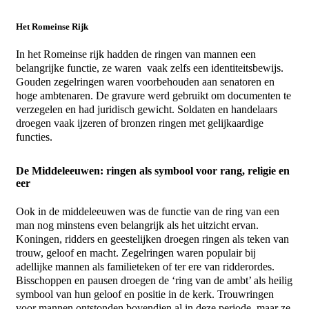
Het Romeinse Rijk
In het Romeinse rijk hadden de
ringen
van
mannen
een
belangrijke functie, ze waren vaak zelfs een identiteitsbewijs.
Gouden
zegelringen
waren voorbehouden aan senatoren en
hoge ambtenaren. De gravure werd gebruikt om documenten te
verzegelen en had juridisch gewicht. Soldaten en handelaars
droegen vaak ijzeren of bronzen
ringen
met gelijkaardige
functies.
De Middeleeuwen: ringen als symbool voor rang, religie en
eer
Ook in de middeleeuwen was de functie van de
ring
van een
man
nog minstens even belangrijk als het uitzicht ervan.
Koningen, ridders en geestelijken droegen
ringen
als teken van
trouw, geloof en macht.
Zegelringen
waren populair bij
adellijke
mannen
als familieteken of ter ere van ridderordes.
Bisschoppen en pausen droegen de ‘
ring
van de ambt’ als heilig
symbool van hun geloof en positie in de kerk.
Trouwringen
voor
mannen
ontstonden bovendien al in deze periode, maar ze